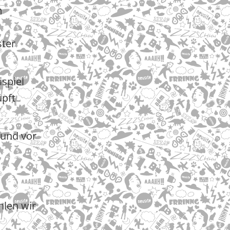
m
ster
spiel
üpft
 und vor
hlen wir