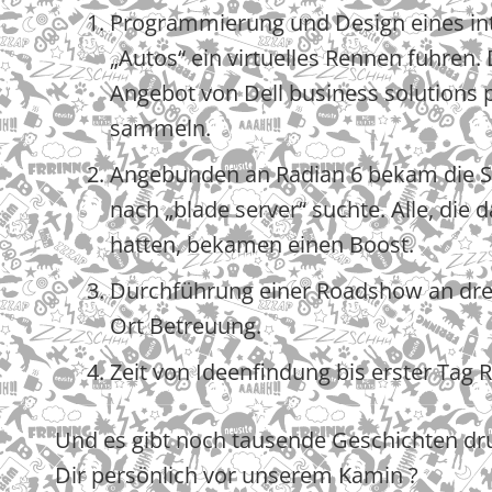
⁠Programmierung und Design eines in
„Autos“ ein virtuelles Rennen fuhren
Angebot von Dell business solution
sammeln.
⁠Angebunden an Radian 6 bekam die S
nach „blade server“ suchte. Alle, di
hatten, bekamen einen Boost.
⁠Durchführung einer Roadshow an dre
Ort Betreuung.
⁠Zeit von Ideenfindung bis erster Tag
Und es gibt noch tausende Geschichten dru
Dir persönlich vor unserem Kamin ?