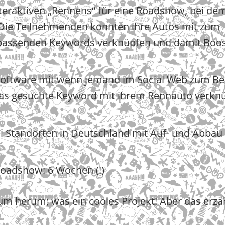
teraktiven „Rennens“ für eine Roadshow, bei de
. Die Teilnehmenden konnten ihre Autos mit zum
s passenden Keywords verknüpfen und damit Boo
oftware mit wenn jemand im Social Web zum Bei
e das gesuchte Keyword mit ihrem Rennauto verkn
i Standorten in Deutschland mit Auf- und Abbau
 Roadshow: 6 Wochen (!)
m herum; was ein cooles Projekt! Aber das erzä