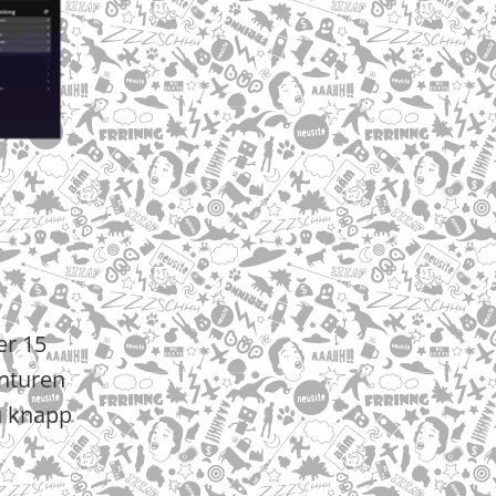
er 15
enturen
u knapp