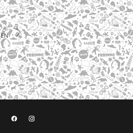
trag
SEN