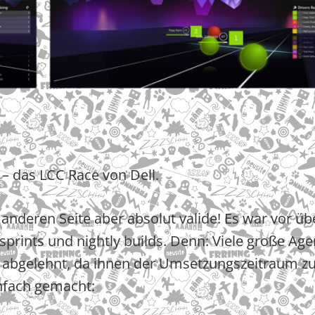
 – das LCC Race von Dell.
r anderen Seite aber absolut valide! Es war vor üb
y sprints und nightly builds. Denn: Viele große Ag
 abgelehnt, da ihnen der Umsetzungszeitraum z
nfach gemacht: