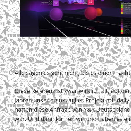
Alle sagen es geht nicht, bis es einer macht
Diese Referenz ist zwar wirklich alt, auf de
Jahren unser erstes agiles Projekt mit dail
hatten diese Anfrage von Y&R Deutschland
war. Und dann kamen wir und haben es ei