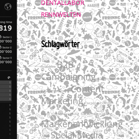
DENTALLABOR
RENNWELTEN
Schlagwörter
B2B
Analytics
Campaigning
B2B Positioning
Content
B2C Campaigning
Marketing
Corporate Design
Event
Logoentwicklung
Markenausstattung
Markenentwicklung
Social Media
OOH